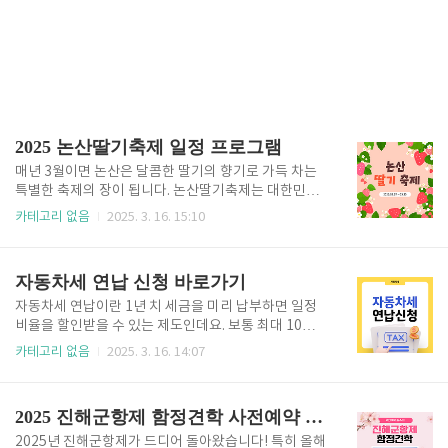
2025 논산딸기축제 일정 프로그램
매년 3월이면 논산은 달콤한 딸기의 향기로 가득 차는
특별한 축제의 장이 됩니다. 논산딸기축제는 대한민국
최대 딸기 주산지인 논산에서 열리는 전국 최대 규모의
카테고리 없음
2025. 3. 16. 15:10
딸기 축제인데요. 딸기를 직접 수확하고, 다양한 딸기
디저트를 맛보고, 심지어 헬기까지 타볼 수 있는 다채로
운 프로그램이 준비되어 있습니다! 👉 올해는 더 특별
자동차세 연납 신청 바로가기
한 이벤트가 가득! 지금 바로 일정 확인하고, 예약하세
요! 논산딸기축제 사전 예약👆 📆 2025 논산딸기축제
자동차세 연납이란 1년 치 세금을 미리 납부하면 일정
일정 및 장소 🗓 일정: 2025년 3월 27일(목) ~ 3월 30
비율을 할인받을 수 있는 제도인데요. 보통 최대 10%
일(일)📍 장소: 논산시민가족공원 일원 👉 올해 축제는
할인이 적용되며, 이는 적지 않은 금액이기 때문에 똑똑
카테고리 없음
2025. 3. 16. 14:07
단 4일간만 진행됩니다!기회를 놓치지 않도록 지금 미
한 차주라면 반드시 챙겨야 할 혜택입니다!이제부터 자
리 일정 체크하세요! 🍓 논산딸기축제 핵심 프로그램
동차세 연납 신청 방법, 할인율, 신청 기간, 환불 방법까
1️⃣ 딸기 수확 체험 – 내가 직접 딸..
지 꼼꼼하게 정리해 드릴 테니 끝까지 집중해 주세
2025 진해군항제 함정견학 사전예약 방법
요! 자동차세 연납 신청 👆 📌 자동차세 연납 신청 방법
및 절차1️⃣ 온라인 신청 방법 온라인으로 신청하면 직접
2025년 진해군항제가 드디어 돌아왔습니다! 특히 올해