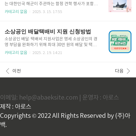
방문할 필요 없이 5분 만에 신청 가능합니다. ✅ 신청 가
는 대한민국 해군이 주관하는 함정 견학 행사가 포함되
능 사이트 자동차 연납 신청은 위택스를 통해 쉽고 간편
어 많은 관심을 받고 있는데요. 실제 해군 함정을 타고
카테고리 없음
2025. 3. 15. 17:55
하게 신청 가능합니다. 위택스 바로가기👆 ■ 온라인 신
내부를 구경할 수 있는 기회, 쉽게 오지 않는다는 사실!
청 절차 위택스 또는 지자체 홈페이지 접속로그인 후
😱 하지만 아쉽게도, 사전 예약 없이는 입장이 불가합
'자동차세 연납 신청' 메뉴 선택본인 차량 정보 확..
니다. 😭 한정된 인원만 선착순 입장 가능하기 때문에
소상공인 배달택배비 지원 신청방법
예약을 서둘러야 해요! 지금부터, 2025 진해군항제 함
정견학 사전예약 방법을 가장 쉽게, 빠르게, 성공적으로
소상공인 배달·택배비 지원사업은 영세 소상공인의 경
할 수 있도록 모든 꿀팁을 알려드릴게요! 함정견학 사
영 부담을 완화하기 위해 최대 30만 원의 배달 및 택배
전예약👆 📅 2025 진해군항제 & 함정견학 행사 일
비를 지원하는 제도입니다. 이 포스팅에서는 지원 대상,
카테고리 없음
2025. 2. 19. 14:21
정 📌 진해군항제 전체 일정기간: 2025년 3월 29일(토)
지원 금액, 신청 방법 및 절차에 대해 상세하게 안내해
~ 4월 6일(일)장소: 경상남도 창원시 진해구 일대하이
드리겠습니다. 지원금 신청 바로가기👆 1. 신청방법
라이트: 벚꽃 축제, 군악의장 페스티벌, ..
신청은 소상공인배달택배비지원.kr 홈페이지에서 신
이전
다음
청 가능합니다.신속지급과 확인지급 두 가지 방식으로
진행되니 지금 바로 신청하시고 30만원 받아 가세
요! 홈페이지 바로가기👆 ■ 신속지급 신청 기간 : 202
5년 2월 17일(월)부터 예산 소진 시까지 2월 17일 : 사
이메일: help@abaeksite.com | 운영자 : 아로스
업자등록번호 끝자리 홀수2월 18일 : 사업자등록번호
끝자리 짝수 신청 방법 : 소상공인배달택배비지원.kr 홈
제작 : 아로스
페이지에서 신청제출 서류 : 별도의 증빙 자료 ..
Copyrights © 2022 All Rights Reserved by (주)아
백.