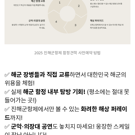
2025 진해군항제 함정견학 사전예약 방법
해군 장병들과 직접 교류
✅
하면서 대한민국 해군의
위용을 체험!
해군 함정 내부 탐방 기회!
✅ 실제
(평소에는 절대 못
들어가는 곳!)
화려한 해상 퍼레이
✅ 진해군항제에서만 볼 수 있는
드
까지!
군악·의장대 공연
✅
도 놓치지 마세요! 웅장한 스케일