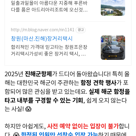
다전망, 아로마스파
일출과일몰이 아름다운 지중해 푸른바
다를 품은 아드리아리조트에 오신것을
환영합니다
http://m.blog.naver.com/rin1141
광고
창원(마산.진해)장거리택시
합리적인 가격대 믿고타는 창원조은장
거리택시가성비 좋은 장거리 택시, 멀
리갈땐?
진해군항제
2025년
가 드디어 돌아왔습니다! 특히 올
함정 견학 행사
해는 대한민국 해군이 주관하는
가 포
실제 해군 함정을
함되어 많은 관심을 받고 있는데요.
타고 내부를 구경할 수 있는 기회
, 쉽게 오지 않는다
는 사실! 😱
사전 예약 없이는 입장이 불가
하지만 아쉽게도,
합니
한정된 인원만 선착순 입장 가능
다. 😭
하기 때문에