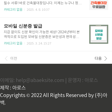
서로, 발급은 온라인과 오프라인 모두 가능합니다. 거래
필수 서류! 바로 건축물대장입니다. 이제는 누구나 정부
전후 법적 책임 분쟁을 피하기 위해 반드시 발급·보관해
24에서 무료로 열람할 수 있으니 실제 사용하는 방법과
카테고리 없음
2025. 4. 8. 10:37
야 합니다. ■ 온라인 발급 집에서 간편하게 발급받고 싶
주의할 점까지 지금 정리해보겠습니다 건축물대장 무
다면 자동차민원 대국민포털을 이용하세요.공동인증서
료열람 바로가기 1. 건축물대장 정의 및 활용 목적건축
만 있으면 양도증명서 작성부터 제출까지 한 번에 가능
물대장은 건물에 대한 법적 정보를 기록한 공식 문서입
모바일 신분증 발급
합니다. 사이트 접속..
니다. 부동산 거래, 세금 신고, 리모델링 등 실무에 꼭 필
요한 기본 자료입니다. ■ 주요 포함 정보 건물의 용도
지갑 없이도 신분 확인이 가능한 세상! 2024년부터 본
(주거용, 상업용 등)구조, 층수, 면적, 소재지총괄 / 표제
격적으로 도입된 모바일 신분증은 보안성과 편의성을
부 / 전유부 / 집합대장 등 구분준공연도, 리모델링 이력
동시에 갖춘 디지털 인증 수단입니다. 특히 스마트폰 하
카테고리 없음
2025. 3. 24. 15:27
등📌 이런 정보는 등기부등본엔 나오지 않기 때문에 건
나로 공공기관, 금융기관, 공항, 시험장까지 이용할 수
축물대장 열람은 꼭 별도로 진행해야 합니다. 2. 건축
있어 점점 더 많은 국민이 발급을 신청하고 있어요. 이
물대장 무료 조회 방법이전에는 주민센터나..
제는 모바일 주민등록증과 모바일 운전면허증 모두 이
이전
다음
용 가능한 시대! 어떤 차이가 있고, 어떻게 신청할 수 있
을까요? 지금부터 자세히 알려드릴게요. 😊 1. 모바일
신분증 종류 모바일 신분증은 모바일 주민등록증, 운전
면허증 2가지가 있습니다. 아래를 통해 자세한 내용을
이메일: help@abaeksite.com | 운영자 : 아로스
확인해 보세요 종류발급 기관시행 시기모바일 주민등
록증행정안전부2024년 1월 전국 시행모바일 운전면허
제작 : 아로스
증도로교통공단 / 경찰청2022년 시범 도입 → 현재 전
국 2...
Copyrights © 2022 All Rights Reserved by (주)아
백.