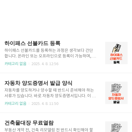
하이패스 선불카드 등록
하이패스 선불카드를 등록하는 과정은 생각보다 간단
합니다. 온라인 또는 오프라인으로 등록이 가능하며, 카
드사에 따라 방식이 다를 수 있습니다. 지금부터 하이패
카테고리 없음
2025. 4. 8. 12:56
스 선불카드 등록부터 사용 방법, 주의사항까지 한눈에
알려드릴게요! 하이패스 선불카드 등록 1. 하이패스 카
드 온라인 등록 온라인 등록은 가장 빠르고 편리한 방법
자동차 양도증명서 발급 양식
입니다. 카드사 홈페이지 또는 앱을 통해 간단하게 등록
할 수 있습니다. 홈페이지 접속: 하이플러스카드, ex선
자동차를 양도하거나 양수할 때 반드시 준비해야 하는
불카드 등 카드사 사이트에 접속합니다.로그인 또는 회
서류가 있습니다. 바로 자동차 양도증명서입니다. 이 서
원가입 후, 카드 등록 메뉴에서 카드번호, 차량번호, 사
류는 단순한 계약서를 넘어 소유권 이전의 법적 효력을
카테고리 없음
2025. 4. 8. 11:50
용자 정보를 입력합니다.본인인증을 거쳐 등록을 완료
지닌 중요한 문서로, 차량 이전 등록 시 필수 제출 서류
합니다. 하이플러스카드 홈페이지 2. 하이패스 오프라
입니다. 온라인/오프라인 발급 방법부터 양식 다운로
인 등록 온라인 등록이 어렵다면 가까운 등록소에서 직
드, 주의사항, 유의점까지 한 번에 정리해드릴게요! 자
건축물대장 무료열람
접 등록하는 것도 ..
동차양도증명서 발급 1. 자동차 양도증명서 발급 방법
자동차 양도증명서는 소유권 이전을 증명하는 공식 문
부동산 계약 전, 건축 리모델링 전 반드시 확인해야 할