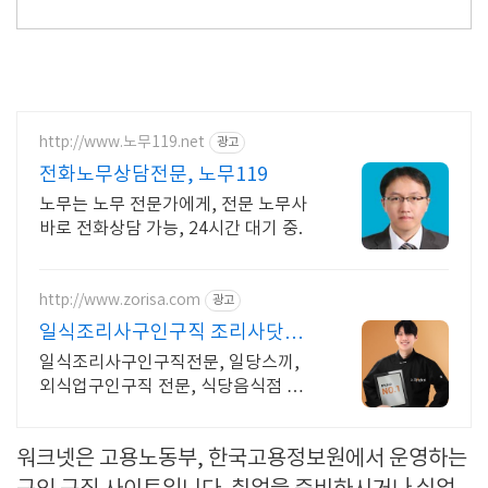
http://www.노무119.net
광고
전화노무상담전문, 노무119
노무는 노무 전문가에게, 전문 노무사
바로 전화상담 가능, 24시간 대기 중.
http://www.zorisa.com
광고
일식조리사구인구직 조리사닷컴
조리사구인구직
일식조리사구인구직전문, 일당스끼,
외식업구인구직 전문, 식당음식점 인
력채용 전문 합리적인 금액 최대의 광
고효과를 지금 만나보세요
워크넷은 고용노동부, 한국고용정보원에서 운영하는