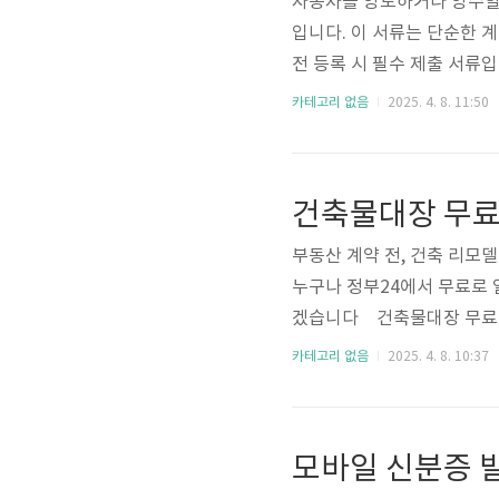
자동차를 양도하거나 양수할
입니다. 이 서류는 단순한 
전 등록 시 필수 제출 서류
점까지 한 번에 정리해드릴
카테고리 없음
2025. 4. 8. 11:50
양도증명서는 소유권 이전을
거래 전후 법적 책임 분쟁을
편하게 발급받고 싶다면 자
건축물대장 무
작성부터 제출까지 한 번에 
부동산 계약 전, 건축 리모
누구나 정부24에서 무료로 
겠습니다 건축물대장 무료열
대한 법적 정보를 기록한 공식
카테고리 없음
2025. 4. 8. 10:37
기본 자료입니다. ■ 주요 포
/ 표제부 / 전유부 / 집합
오지 않기 때문에 건축물대장
모바일 신분증 
이전에는 주민센터나..