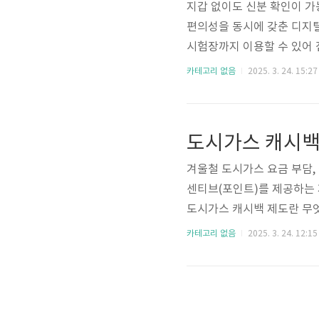
지갑 없이도 신분 확인이 가
편의성을 동시에 갖춘 디지털
시험장까지 이용할 수 있어 
증과 모바일 운전면허증 모두
카테고리 없음
2025. 3. 24. 15:27
지금부터 자세히 알려드릴게요
운전면허증 2가지가 있습니다
모바일 주민등록증행정안전부
도시가스 캐시백
22년 시범 도입 → 현재 전국 
겨울철 도시가스 요금 부담,
센티브(포인트)를 제공하는 
도시가스 캐시백 제도란 무엇
청 가능한 공식 사이트까지 
카테고리 없음
2025. 3. 24. 12:15
시백 제도는 에너지 절약을 
인트)를 지급하는 제도입니
며, 에너지 절약을 통해 온
다. 2. 신청 대상 및 조건 