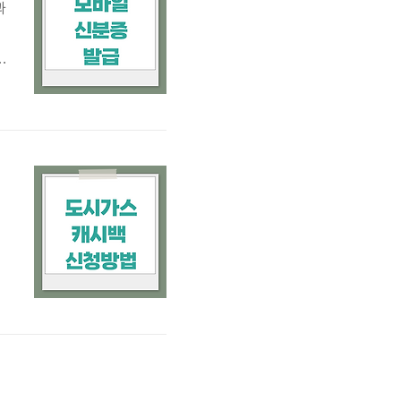
과
록
기
0
포