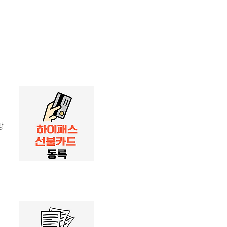
방
록
등