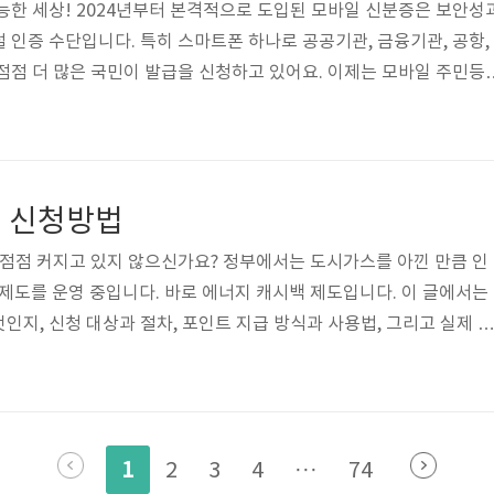
능한 세상! 2024년부터 본격적으로 도입된 모바일 신분증은 보안성
 인증 수단입니다. 특히 스마트폰 하나로 공공기관, 금융기관, 공항,
점점 더 많은 국민이 발급을 신청하고 있어요. 이제는 모바일 주민등
 이용 가능한 시대! 어떤 차이가 있고, 어떻게 신청할 수 있을까요?
. 😊 1. 모바일 신분증 종류 모바일 신분증은 모바일 주민등록증,
. 아래를 통해 자세한 내용을 확인해 보세요 종류발급 기관시행 시
2024년 1월 전국 시행모바일 운전면허증도로교통공단 / 경찰청2
 신청방법
2...
 점점 커지고 있지 않으신가요? 정부에서는 도시가스를 아낀 만큼 인
제도를 운영 중입니다. 바로 에너지 캐시백 제도입니다. 이 글에서는
인지, 신청 대상과 절차, 포인트 지급 방식과 사용법, 그리고 실제 신
모두 정리해 드리겠습니다. 1. 도시가스 캐시백이란? 도시가스 캐
유도하고, 도시가스 사용량을 줄인 가구에 절감량에 따라 인센티브(
다. 이 제도는 산업통상자원부가 주관하고, 한국에너지공단이 운영하
실가스를 감축하고 가정의 에너지 비용 부담을 줄이는 것이 목표입니
1
2
3
4
···
74
도시가스 캐시백 ..