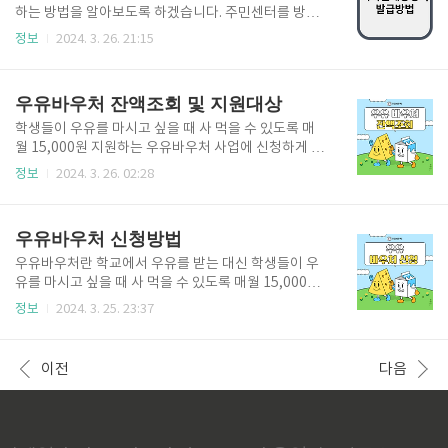
을 다운로드하여 사용하실 수 있습니다. 최대 67%까지
하는 방법을 알아보도록 하겠습니다. 주민센터를 방문
할인받으셔서 수산물을 구매하실 수 있습니다. 선착순
하지 않으셔도 간편하게 온라인 발급 가능하니 아래 내
정보
2024. 3. 26. 21:15
이기 때문에 금방 소진될 수 있으니 빠르게 다운로드하
용 참고하시기 바랍니다. 가족관계증명서 발급방법 ✅
셔서 할인된 가격으로 수산물 구매할 수 있는 기회 놓치
정부 24 홈페이지에 접속하셔서 자주 찾는 서비스에 가
지 마세요. 공영홈쇼핑 20%👆️ 수협쇼핑 53%👆️ 토마토
족관계증명서를 클릭하세요. 정부 24 홈페이지 👆 ✅ 가
우유바우처 잔액조회 및 지원대상
50%👆️ 티몬 67%👆️11..
족관계증명서를 클릭하시면 전자가족관계등록시스템
에 접속하게 되는데 증명서 발급 옆에 가족관계증명서
학생들이 우유를 마시고 싶을 때 사 먹을 수 있도록 매
를 한번 더 클릭해 주세요. ✅ 이용약관에 동의합니다를
월 15,000원 지원하는 우유바우처 사업에 신청하게 되
체크해 주시고 하단 정보입력란을 작성하여 주세요. ✅
면 우유바우처 카드를 받을 수 있는데 오늘은 바우처 카
정보
2024. 3. 26. 02:28
정보를 다 입력하셨으면 공인인증서, 금융인증서, 간편
드 잔액조회하는 방법과 지원대상에 대해 알아보도록
인증 중 하나를 선택해서 인증하여 주세요. ✅ 카카오톡
하겠습니다. 우유바우처 카드 잔액조회 ✅ 우유바우처
으로 인증할 경우 개인정보를 입력하시고 동의를 체크
카드 잔액조회는 홈페이지에서 카드번호, 이름, 생년월
우유바우처 신청방법
하신 후 하단에 인증요청을 눌러주세요..
일을 입력하고 간편하게 조회 가능합니다. 우유바우처
잔액조회 👆 우유바우처 지원대상 ✅ 지원대상 우유바
우유바우처란 학교에서 우유를 받는 대신 학생들이 우
우처 시범지역으로 선정된 지역의 사회적 배려 대상자
유를 마시고 싶을 때 사 먹을 수 있도록 매월 15,000원
중 아래에 해당하는 자에 한해 지원됩니다. - 2005.1.1
을 지원하는 사업입니다. 신청방법을 확인하시고 해당
정보
2024. 3. 25. 23:37
~ 2018.12.31 사이 출생한 청소년 중 기초생활수급자·
하시는 분들은 바우처 카드를 발급받으시길 바랍니다.
차상위한부모·장애인·국가유공자 자녀 - 학교에 다니
우유바우처 신청인 ✅ 우유바우처 신청인은 본인 또는
지 않아도 기준에 부합하는 경우 바우처 지원 가능 시범
보호자( 「아동복지법」 제3조 제3호에 따른 보호자
이전
다음
지역 알아보기 👆
(친권자, 후견인 등)이 신청 가능합니다. ✅ 본인 또는 법
적 보호자 이외 신청은 원칙적으로는 불가능하나 장애
인의 경우 대리인이 신청 가능합니다. 우유바우처 신청
방법 주민등록상 거주지 기준 행정복지센터로 방문하