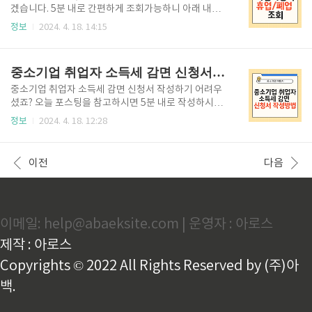
할 주민센터에 직접 방문하셔서 신청도 가능합니다. 아
겠습니다. 5분 내로 간편하게 조회가능하니 아래 내용
래 링크를 통해 거주지 관할 주민센터를 5분 내로 간편
참고해 보시기 바랍니다. 사업자등록 휴업 / 폐업 조회
정보
2024. 4. 18. 14:15
하게 조회 가능하니 정확한 위치를 확인하시고 방문하
방법 ✅ 국세청 홈텍스에 로그인 하여주세요. 국세청 홈
시는 것을 추천드립니다. 주민센터 찾기 👆 출산축하
텍스 바로가기 👆 ✅ 사업자등록 신청·정정·휴폐업 탭에
용품 지원내용✅ 지원대상2024년 1월 1일 이후 출생
서 사업자상태 조회 버튼을 클릭해주세요 ✅ 사업자등
중소기업 취업자 소득세 감면 신청서 작성방법
아 ✅ 지원내용√ 출산축하용..
록번호를 입력해주세요. ✅ 사업자등록상태에서 휴업·
폐업 여부를 손쉽게 확인하실 수 있습니다.
중소기업 취업자 소득세 감면 신청서 작성하기 어려우
셨죠? 오늘 포스팅을 참고하시면 5분 내로 작성하시고
제출까지 가능하오니 지금 바로 작성하셔서 연간 최대
정보
2024. 4. 18. 12:28
200만원 혜택 누리시길 바랍니다. 중소기업 취업자 소
득세 신청기한 신청서는 취업한 달의 다음달 말일까지
제출해야하며, 만약 기간을 놓치셨다면 연말정산 전까
이전
다음
지 신청하시면 소급적용 받으실 수 있습니다. 연말정산
이후에 신청하시면 번거로워지니 지금 바로 신청서 작
성방법 확인하시고 신청하시기 바랍니다. 중소기업 취
업자 소득세 감면명세서 작성방법 신청근로자는 국세
이메일: help@abaeksite.com | 운영자 : 아로스
청 홈텍스에 로그인 하신 후, 소득세 감면 명세서를 조
회한 후 별도로 조회되는 내용이 없다면 신청서를 작성
제작 : 아로스
하셔서 회사로 제출해주시면 됩니다. 만약 조회되는 내
용이 있다면 취업일자만 변경하시면 됩니다...
Copyrights © 2022 All Rights Reserved by (주)아
백.