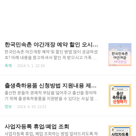
한국민속촌 야간개장 예약 할인 오시는 길
한국민속촌 야간개장 예약 및 할인 방법 많이 궁금하셨
죠? 아래 내용을 참고하셔서 할인 꼭 받으시고 가족 연
인 친구들과 행복한 추억 만드시기 바랍니다. 한국민
축제
2024. 5. 1. 22:30
속촌 야간개장 정보한국민속촌 야간개장이 시작되었습
니다. 야간 입장은 오후 5시부터 가능하며 2024년 11
월 10일까지 야간 입장을 하실 수 있으니 참고하시기
출생축하용품 신청방법 지원내용 제출서류
바랍니다. ✅ 야간개장 정보∨ 기간 : 2024년 4월 6일 ~
2024년 11월 10일∨ 시간 : 10:00 ~ 22:00∨ 장소 : 경
출산한 분들의 경제적 부담을 덜어주고 출산을 장려하
기도 용인시 기흥구 민속촌로 90 한국민속촌 야간개장
기 위해 출생축하용품을 지원받을 수 있다는 사실 알고
예약 한국민속촌을 관람하시기 위해서는 입장료를 구
계셨나요?신청하셔야 받으실 수 있으니 출산한 분들은
정보
2024. 4. 30. 22:51
매하셔야 합니다. 아래 표를 통해 입장료 금액을 확인하
지금 바로 신청하시기 바랍니다. 출산축하용품 신청방
실 수 있으며 할인방법까지 알려드릴 테니 할인 꼭 받으
법 출산축하용품 신청은 집에서 간편하게 온라인으로
시고 방문하시는 것을 추천드립니다. ✅ 한국민..
신청가능하며, 아래 링크를 통해 신청하는 방법 알려드
사업자등록 휴업/폐업 조회
릴 테니 지금 바로 신청하시기 바랍니다. 출산축하용품
신청하기👆 온라인 신청이 어려우신 분들은 거주지 관
사업자등록 휴업, 폐업 조회하는 방법 알려드리도록 하